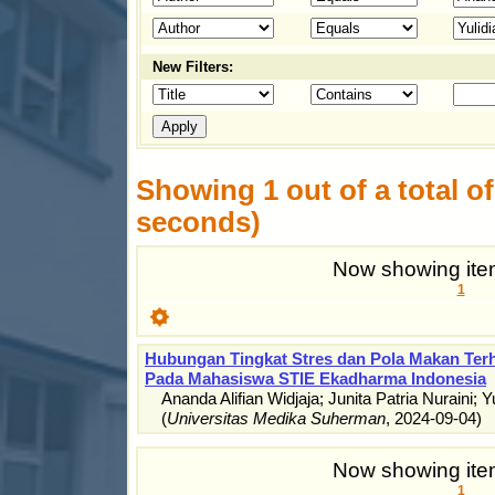
New Filters:
Showing 1 out of a total of 
seconds)
Now showing item
1
Hubungan Tingkat Stres dan Pola Makan Terh
Pada Mahasiswa STIE Ekadharma Indonesia
Ananda Alifian Widjaja
;
Junita Patria Nuraini
;
Y
(
Universitas Medika Suherman
,
2024-09-04
)
Now showing item
1