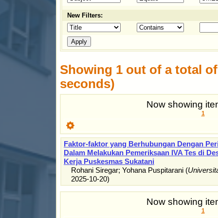
New Filters:
Showing 1 out of a total of 
seconds)
Now showing item
1
Faktor-faktor yang Berhubungan Dengan Peri
Dalam Melakukan Pemeriksaan IVA Tes di D
Kerja Puskesmas Sukatani
Rohani Siregar
;
Yohana Puspitarani
(
Universi
2025-10-20
)
Now showing item
1