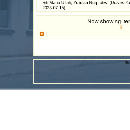
Siti Maria Ulfah
;
Yulidian Nurpratiwi
(
Universit
2023-07-15
)
Now showing item
1
Sis