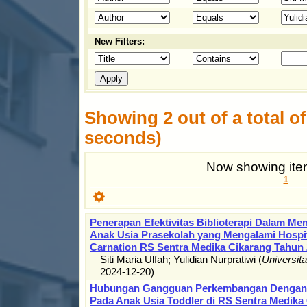
New Filters:
Showing 2 out of a total of 
seconds)
Now showing item
1
Penerapan Efektivitas Biblioterapi Dalam 
Anak Usia Prasekolah yang Mengalami Hospit
Carnation RS Sentra Medika Cikarang Tahun
Siti Maria Ulfah
;
Yulidian Nurpratiwi
(
Universit
2024-12-20
)
Hubungan Gangguan Perkembangan Dengan K
Pada Anak Usia Toddler di RS Sentra Medika