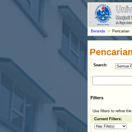
Beranda
Pencarian
Pencaria
Search:
Filters
Use filters to refine th
Current Filters: