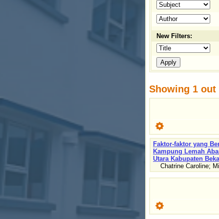
New Filters:
Showing 1 out o
Faktor-faktor yang Be
Kampung Lemah Aban
Utara Kabupaten Beka
Chatrine Caroline
;
Mi