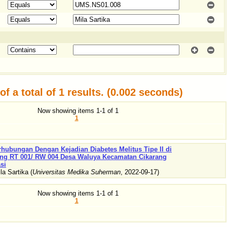
f a total of 1 results. (0.002 seconds)
Now showing items 1-1 of 1
1
rhubungan Dengan Kejadian Diabetes Melitus Tipe II di
g RT 001/ RW 004 Desa Waluya Kecamatan Cikarang
si
la Sartika
(
Universitas Medika Suherman
,
2022-09-17
)
Now showing items 1-1 of 1
1