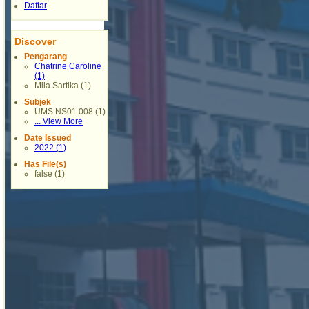
Daftar
Discover
Pengarang
Chatrine Caroline
(1)
Mila Sartika (1)
Subjek
UMS.NS01.008 (1)
... View More
Date Issued
2022 (1)
Has File(s)
false (1)