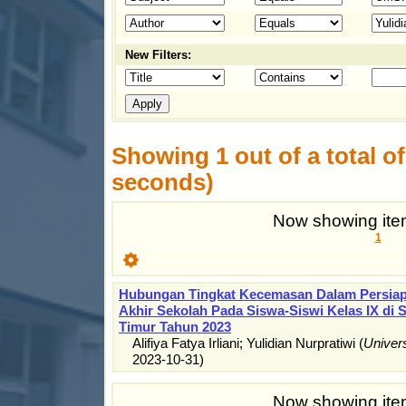
New Filters:
Showing 1 out of a total of 
seconds)
Now showing item
1
Hubungan Tingkat Kecemasan Dalam Persiap
Akhir Sekolah Pada Siswa-Siswi Kelas IX di 
Timur Tahun 2023
Alifiya Fatya Irliani
;
Yulidian Nurpratiwi
(
Univer
2023-10-31
)
Now showing item