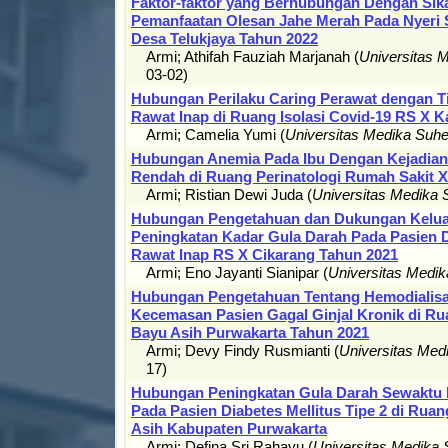
Faktor-faktor yang Berhubungan Dengan Sik
Pemanfaatan Olesan Jahe Merah Pada Nyeri 
Desa Telukjaya Tahun 2022
Armi
;
Athifah Fauziah Marjanah
(
Universitas 
03-02
)
Hubungan Perilaku Caring Perawat dengan Ti
Rawat Inap di Ruang Isolasi Covid-19 RS X 
Armi
;
Camelia Yumi
(
Universitas Medika Suh
Hubungan Anemia Pada Ibu Dengan Kejadian 
Rendah di Ruang Perinatologi Rumah Sakit 
Armi
;
Ristian Dewi Juda
(
Universitas Medika
Hubungan Pengetahuan dan Dukungan Kelua
Peningkatan Kadar Gula Darah Pada Pasien 
Rawat Inap RS X Cikarang Tahun 2021
Armi
;
Eno Jayanti Sianipar
(
Universitas Medi
Hubungan Pengetahuan Tentang Hemodialisa
Kecemasan Pasien Gagal Ginjal Kronik di R
Bayu Asih Purwakarta Tahun 2021
Armi
;
Devy Findy Rusmianti
(
Universitas Me
17
)
Hubungan Peningkatan Gula Darah Sewaktu
Pada Pasien Diabetes Mellitus Tipe 2 di Rua
Asih Kabupaten Purwakarta
Armi
;
Defina Sri Rahayu
(
Universitas Medika