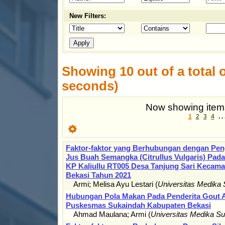
New Filters:
Showing 10 out of a total o
seconds)
Now showing items
1
2
3
4
. .
Faktor-faktor yang Berhubungan dengan Pe
Jus Buah Semangka (Citrullus Vulgaris) Pada 
KP Kaliullu RT005 Desa Tanjung Sari Kecama
Bekasi Tahun 2021
Armi
;
Melisa Ayu Lestari
(
Universitas Medika
Hubungan Pola Makan Pada Penderita Gout Ar
Puskesmas Sukaindah Kabupaten Bekasi
Ahmad Maulana
;
Armi
(
Universitas Medika S