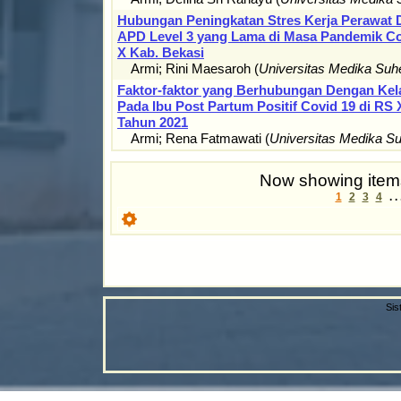
Hubungan Peningkatan Stres Kerja Perawat
APD Level 3 yang Lama di Masa Pandemik Co
X Kab. Bekasi
Armi
;
Rini Maesaroh
(
Universitas Medika Su
Faktor-faktor yang Berhubungan Dengan Kel
Pada Ibu Post Partum Positif Covid 19 di R
Tahun 2021
Armi
;
Rena Fatmawati
(
Universitas Medika S
Now showing items
1
2
3
4
. .
Sis