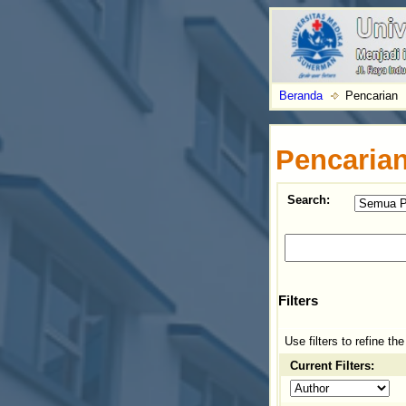
Beranda
Pencarian
Pencaria
Search:
Filters
Use filters to refine th
Current Filters: