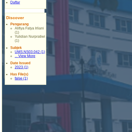
Daftar
Discover
Pengarang
Alifiya Fatya Irliani
(1)
Yulidian Nurpratiwi
(1)
Subjek
UMS.NS03.042 (1)
... View More
Date Issued
2023 (1)
Has File(s)
false (1)