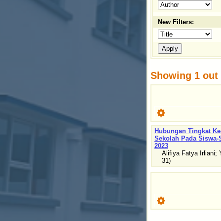
New Filters:
Showing 1 out o
Hubungan Tingkat Ke
Sekolah Pada Siswa-S
2023
Alifiya Fatya Irliani
;
31
)