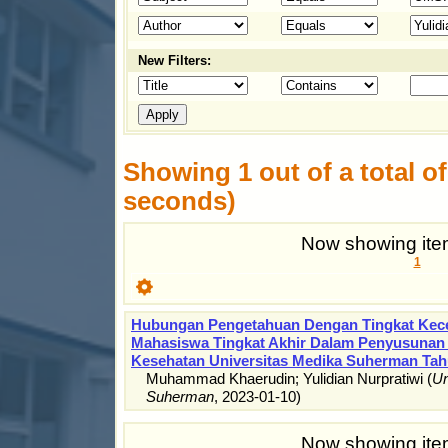
New Filters:
Showing 1 out of a total of 
seconds)
Now showing item
1
Hubungan Pengetahuan Dengan Tingkat Ke
Mahasiswa Tingkat Akhir Dalam Penyusunan S
Kesehatan Universitas Medika Suherman Tah
Muhammad Khaerudin
;
Yulidian Nurpratiwi
(
Un
Suherman
,
2023-01-10
)
Now showing item