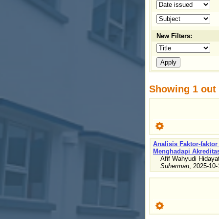
New Filters:
Showing 1 out o
Analisis Faktor-fakt
Menghadapi Akredita
Afif Wahyudi Hidaya
Suherman
,
2025-10-