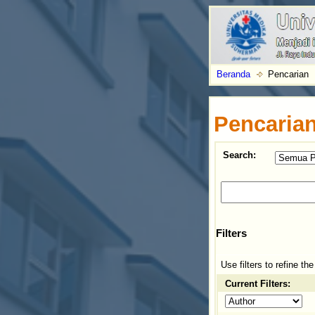
Beranda
Pencarian
Pencaria
Search:
Filters
Use filters to refine th
Current Filters: