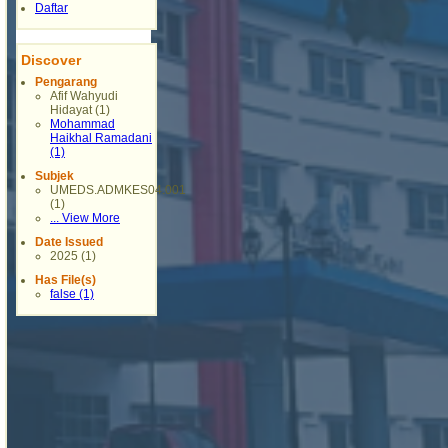
Daftar
Discover
Pengarang
Afif Wahyudi
Hidayat (1)
Mohammad
Haikhal Ramadani
(1)
Subjek
UMEDS.ADMKES04.001
(1)
... View More
Date Issued
2025 (1)
Has File(s)
false (1)