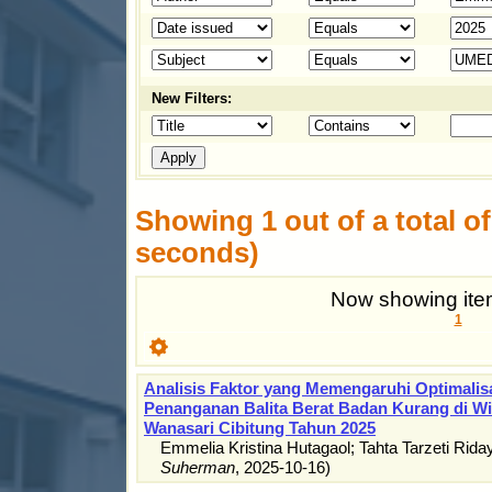
New Filters:
Showing 1 out of a total of 
seconds)
Now showing item
1
Analisis Faktor yang Memengaruhi Optimalis
Penanganan Balita Berat Badan Kurang di W
Wanasari Cibitung Tahun 2025
Emmelia Kristina Hutagaol
;
Tahta Tarzeti Riday
Suherman
,
2025-10-16
)