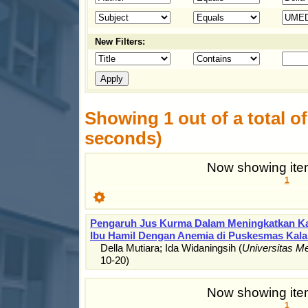
New Filters:
Showing 1 out of a total of 
seconds)
Now showing item
1
Pengaruh Jus Kurma Dalam Meningkatkan K
Ibu Hamil Dengan Anemia di Puskesmas Kala
Della Mutiara
;
Ida Widaningsih
(
Universitas M
10-20
)
Now showing item
1