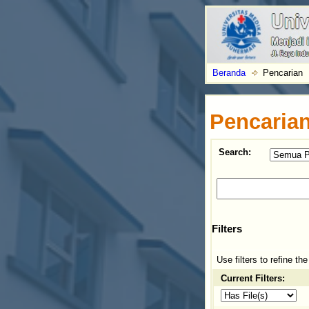
Beranda
Pencarian
Pencaria
Search:
Filters
Use filters to refine th
Current Filters: