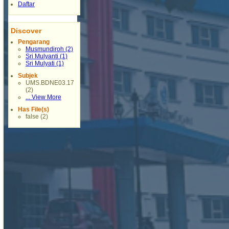
Daftar
Discover
Pengarang
Musmundiroh (2)
Sri Mulyanti (1)
Sri Mulyati (1)
Subjek
UMS.BDNE03.17
(2)
... View More
Has File(s)
false (2)