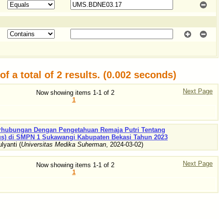
f a total of 2 results. (0.002 seconds)
Next Page
Now showing items 1-1 of 2
1
Berhubungan Dengan Pengetahuan Remaja Putri Tentang
us) di SMPN 1 Sukawangi Kabupaten Bekasi Tahun 2023
ulyanti
(
Universitas Medika Suherman
,
2024-03-02
)
Next Page
Now showing items 1-1 of 2
1