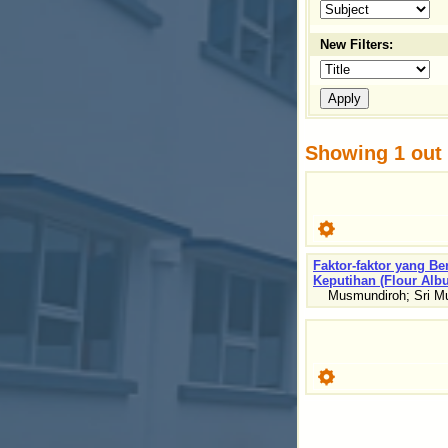
New Filters:
Showing 1 out o
Faktor-faktor yang 
Keputihan (Flour Alb
Musmundiroh
;
Sri M