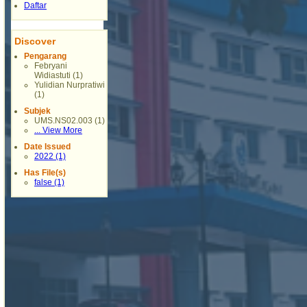
Daftar
Discover
Pengarang
Febryani
Widiastuti (1)
Yulidian Nurpratiwi
(1)
Subjek
UMS.NS02.003 (1)
... View More
Date Issued
2022 (1)
Has File(s)
false (1)