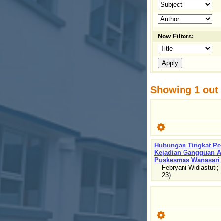
New Filters:
Showing 1 out o
Hubungan Tingkat Pe
Kejadian Gangguan Ak
Puskesmas Wanasari
Febryani Widiastuti
;
23
)