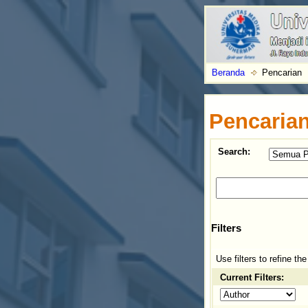
Beranda
Pencarian
Pencaria
Search:
Filters
Use filters to refine th
Current Filters: