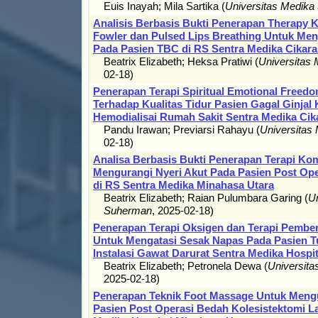
Euis Inayah
;
Mila Sartika
(
Universitas Medik
Analisis Berbasis Bukti Penerapan Therapy 
Fowler dan Pulsed Lips Breathing Untuk Me
Pada Pasien TBC di RS Sentra Medika Cikar
Beatrix Elizabeth
;
Heksa Pratiwi
(
Universitas
02-18
)
Penerapan Terapi Spiritual Emotional Freedo
Terhadap Kualitas Tidur Pasien Gagal Ginjal 
Hemodialisai Rumah Sakit Sentra Medika Cik
Pandu Irawan
;
Previarsi Rahayu
(
Universitas
02-18
)
Analisa Berbasis Bukti Penerapan Terapi Ko
Mengurangi Nyeri Akut Pada Pasien Post O
di RS Sentra Medika Minahasa Utara
Beatrix Elizabeth
;
Raian Pulumbara Garing
(
Un
Suherman
,
2025-02-18
)
Penerapan Terapi Oksigen dan Terapi Pember
Untuk Mengatasi Sesak Napas Pada Pasien Tu
Instalasi Gawat Darurat Sentra Medika Hospi
Beatrix Elizabeth
;
Petronela Dewa
(
Universit
2025-02-18
)
Penerapan Teknik Foot Massage Untuk Mengu
Pasien Post Operasi Bedah Kolesistektomi La