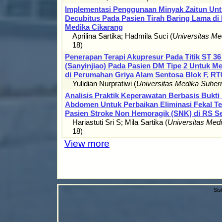
Implementasi Penggunaan Minyak Zaitun Un
Decubitus Pada Pasien Tirah Baring Lama di
Medika Cikarang
Aprilina Sartika
;
Hadmila Suci
(
Universitas M
18
)
Penerapan Terapi Akupresur Pada Titik ST 36 
(Sanyinjiao) Pada Pasien DM Tipe 2 Untuk 
di Perumahan Griya Alam Sentosa Blok F, R
Yulidian Nurpratiwi
(
Universitas Medika Suhe
Analisis Praktik Keperawatan Berbasis Bukt
Abdomen Untuk Perbaikan Eliminasi Fekal T
Pasien Stroke Non Hemoragik (SNK) di RS Se
Hariastuti Sri S
;
Mila Sartika
(
Universitas Med
18
)
View more
Sis