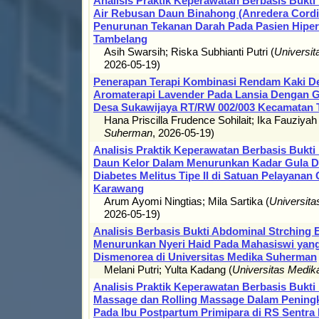
Analisis Praktik Keperawatan Berbasis Bukt
Air Rebusan Daun Binahong (Anredera Cordif
Penurunan Tekanan Darah Pada Pasien Hiper
Tambelang
Asih Swarsih
;
Riska Subhianti Putri
(
Universi
2026-05-19
)
Penerapan Terapi Kombinasi Rendam Kaki D
Aromaterapi Lavender Pada Lansia Dengan G
Desa Sukawijaya RT/RW 002/003 Kecamatan 
Hana Priscilla Frudence Sohilait
;
Ika Fauziyah
Suherman
,
2026-05-19
)
Analisis Praktik Keperawatan Berbasis Bukt
Daun Kelor Dalam Menurunkan Kadar Gula D
Diabetes Melitus Tipe II di Satuan Pelayanan 
Karawang
Arum Ayomi Ningtias
;
Mila Sartika
(
Universit
2026-05-19
)
Analisis Berbasis Bukti Abdominal Strching 
Menurunkan Nyeri Haid Pada Mahasiswi yan
Dismenorea di Universitas Medika Suherman
Melani Putri
;
Yulta Kadang
(
Universitas Medi
Analisis Praktik Keperawatan Berbasis Bukt
Massage dan Rolling Massage Dalam Peningk
Pada Ibu Postpartum Primipara di RS Sentra