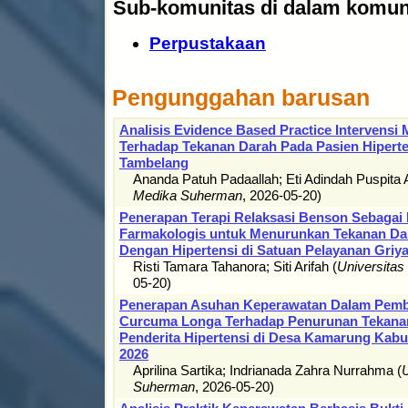
Sub-komunitas di dalam komuni
Perpustakaan
Pengunggahan barusan
Analisis Evidence Based Practice Intervens
Terhadap Tekanan Darah Pada Pasien Hipert
Tambelang
Ananda Patuh Padaallah
;
Eti Adindah Puspita
Medika Suherman
,
2026-05-20
)
Penerapan Terapi Relaksasi Benson Sebagai 
Farmakologis untuk Menurunkan Tekanan Da
Dengan Hipertensi di Satuan Pelayanan Griy
Risti Tamara Tahanora
;
Siti Arifah
(
Universita
05-20
)
Penerapan Asuhan Keperawatan Dalam Pemb
Curcuma Longa Terhadap Penurunan Tekanan
Penderita Hipertensi di Desa Kamarung Kab
2026
Aprilina Sartika
;
Indrianada Zahra Nurrahma
(
U
Suherman
,
2026-05-20
)