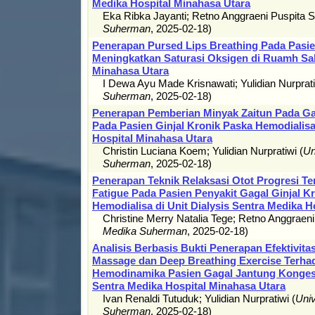
Medika Hospital Minahasa Utara
Eka Ribka Jayanti
;
Retno Anggraeni Puspita S
Suherman
,
2025-02-18
)
Penerapan Pursed Lips Breathing Pada Pas
Meningkatkan Saturasi Oksigen di Ruamh Sak
Minahasa Utara
I Dewa Ayu Made Krisnawati
;
Yulidian Nurprat
Suherman
,
2025-02-18
)
Penerapan Pemberian Minyak Zaitun Pada Gan
Pada Pasien Ginjal Kronik Paska Hemodialisa
Hospital Minahasa Utara
Christin Luciana Koem
;
Yulidian Nurpratiwi
(
Un
Suherman
,
2025-02-18
)
Penerapan Teknik Relaksasi Otot Progresi T
Fatigue Pada Pasien Penyakit Gagal Ginjal K
Hemodialisa di Unit Dialysis Sentra Medika H
Christine Merry Natalia Tege
;
Retno Anggraeni
Medika Suherman
,
2025-02-18
)
Analisis Berbasis Bukti Penerapan Efektivit
Massage dan Deep Breathing Exercise Terhad
Hemodinamika Pasien Gagal Jantung Kongest
Sentra Medika Hospital Minahasa Utara
Ivan Renaldi Tutuduk
;
Yulidian Nurpratiwi
(
Univ
Suherman
,
2025-02-18
)