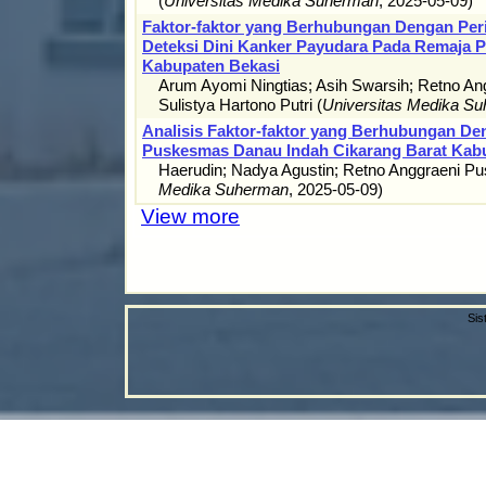
(
Universitas Medika Suherman
,
2025-05-09
)
Faktor-faktor yang Berhubungan Dengan Per
Deteksi Dini Kanker Payudara Pada Remaja P
Kabupaten Bekasi
Arum Ayomi Ningtias
;
Asih Swarsih
;
Retno Ang
Sulistya Hartono Putri
(
Universitas Medika S
Analisis Faktor-faktor yang Berhubungan De
Puskesmas Danau Indah Cikarang Barat Kab
Haerudin
;
Nadya Agustin
;
Retno Anggraeni Pus
Medika Suherman
,
2025-05-09
)
View more
Sis