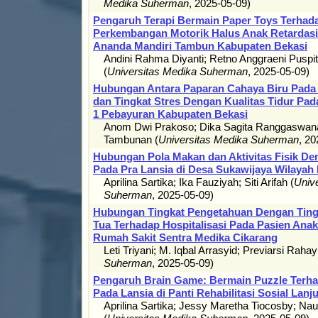
Medika Suherman
,
2025-05-09
)
Pengaruh Terapi Bermain Paper Toys Terhad
Perkembangan Motorik Halus Anak Retardasi
Ananda Mandiri Tambun Kabupaten Bekasi
Andini Rahma Diyanti
;
Retno Anggraeni Puspit
(
Universitas Medika Suherman
,
2025-05-09
)
Hubungan Antara Paparan Cahaya Biru Pada 
dan Tingkat Stres Dengan Kualitas Tidur Pa
1 Pebayuran Kabupaten Bekasi
Anom Dwi Prakoso
;
Dika Sagita Ranggaswan
Tambunan
(
Universitas Medika Suherman
,
20
Hubungan Pola Makan dan Aktivitas Fisik De
Pada Pra Lansia di Desa Sukawijaya Wilaya
Aprilina Sartika
;
Ika Fauziyah
;
Siti Arifah
(
Univ
Suherman
,
2025-05-09
)
Hubungan Tingkat Pengetahuan Dengan Tin
Tua Terhadap Hospitalisasi Pada Pasien Anak
Rumah Sakit Sentra Medika Cikarang
Leti Triyani
;
M. Iqbal Arrasyid
;
Previarsi Rahay
Suherman
,
2025-05-09
)
Pengaruh Brain Game: Bermain Puzzle Terha
Pada Lansia di Panti Rehabilitasi Sosial Lan
Aprilina Sartika
;
Jessy Maretha Tiocosby
;
Nau