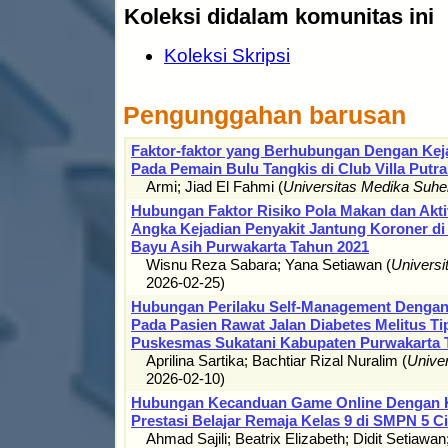
Koleksi didalam komunitas ini
Koleksi Skripsi
Pengunggahan barusan
Faktor-faktor yang Berhubungan Dengan Kej
Pada Pemain Bulu Tangkis di Club Villa Putr
Armi
;
Jiad El Fahmi
(
Universitas Medika Suh
Hubungan Faktor Risiko Pola Makan dan Akti
Angka Kejadian Penyakit Jantung Koroner di
Bayu Asih Purwakarta Tahun 2021
Wisnu Reza Sabara
;
Yana Setiawan
(
Univers
2026-02-25
)
Hubungan Perilaku Self-Management Dengan
Pada Pasien Rawat Jalan Diabetes Melitus Tip
Puskesmas Sukatani Kabupaten Purwakarta 
Aprilina Sartika
;
Bachtiar Rizal Nuralim
(
Unive
2026-02-10
)
Hubungan Kecanduan Game Online Dengan Ku
Prestasi Belajar Remaja Kelas 9 di SMPN 5 C
Ahmad Sajili
;
Beatrix Elizabeth
;
Didit Setiawan