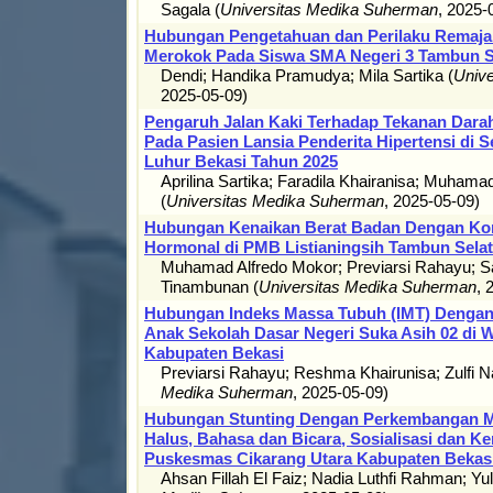
Sagala
(
Universitas Medika Suherman
,
2025-
Hubungan Pengetahuan dan Perilaku Remaja
Merokok Pada Siswa SMA Negeri 3 Tambun S
Dendi
;
Handika Pramudya
;
Mila Sartika
(
Univ
2025-05-09
)
Pengaruh Jalan Kaki Terhadap Tekanan Darah 
Pada Pasien Lansia Penderita Hipertensi di 
Luhur Bekasi Tahun 2025
Aprilina Sartika
;
Faradila Khairanisa
;
Muhamad
(
Universitas Medika Suherman
,
2025-05-09
)
Hubungan Kenaikan Berat Badan Dengan Kon
Hormonal di PMB Listianingsih Tambun Sela
Muhamad Alfredo Mokor
;
Previarsi Rahayu
;
S
Tinambunan
(
Universitas Medika Suherman
,
Hubungan Indeks Massa Tubuh (IMT) Dengan A
Anak Sekolah Dasar Negeri Suka Asih 02 di 
Kabupaten Bekasi
Previarsi Rahayu
;
Reshma Khairunisa
;
Zulfi N
Medika Suherman
,
2025-05-09
)
Hubungan Stunting Dengan Perkembangan Mo
Halus, Bahasa dan Bicara, Sosialisasi dan Ke
Puskesmas Cikarang Utara Kabupaten Bekas
Ahsan Fillah El Faiz
;
Nadia Luthfi Rahman
;
Yu