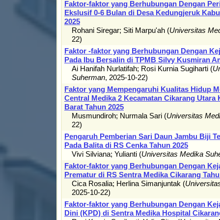
Faktor-faktor yang Berhubungan Dengan Per
Ekslusif 0-6 Bulan di Desa Kedungjeruk Ka
2025
Rohani Siregar
;
Siti Marpu'ah
(
Universitas Me
22
)
Faktor -faktor yang Berhubungan Dengan Ke
Pada Ibu Bersalin di TPMB Silvy Kusmiran A
Ai Hanifah Nurlatifah
;
Rosi Kurnia Sugiharti
(
Un
Suherman
,
2025-10-22
)
Faktor yang Mempengaruhi Kualitas Hidup Me
Central Medika 2 Kecamatan Cikarang Utara
Barat Tahun 2025
Musmundiroh
;
Nurmala Sari
(
Universitas Me
22
)
Pengaruh Pemberian Sari Daun Jambu Biji Te
Pada Balita di RS Cenka Tahun 2025
Vivi Silviana
;
Yulianti
(
Universitas Medika Su
Faktor-faktor yang Berhubungan Dengan Keja
Prematur di RS Sentra Medika Cikarang Tahu
Cica Rosalia
;
Herlina Simanjuntak
(
Universit
2025-10-22
)
Faktor-faktor yang Berhubungan Dengan Kej
Dini (KPD) di Sentra Medika Hospital Cikara