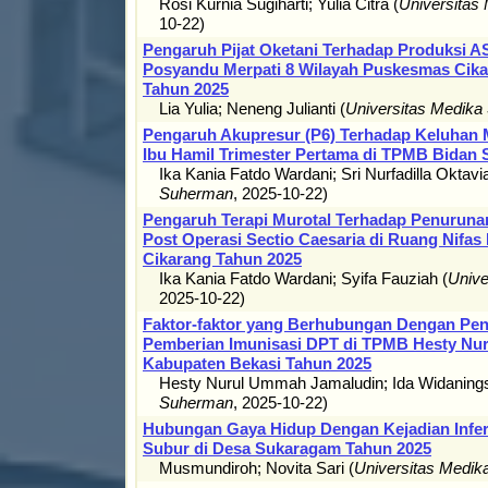
Rosi Kurnia Sugiharti
;
Yulia Citra
(
Universitas
10-22
)
Pengaruh Pijat Oketani Terhadap Produksi AS
Posyandu Merpati 8 Wilayah Puskesmas Cik
Tahun 2025
Lia Yulia
;
Neneng Julianti
(
Universitas Medik
Pengaruh Akupresur (P6) Terhadap Keluhan
Ibu Hamil Trimester Pertama di TPMB Bidan 
Ika Kania Fatdo Wardani
;
Sri Nurfadilla Oktavi
Suherman
,
2025-10-22
)
Pengaruh Terapi Murotal Terhadap Penuruna
Post Operasi Sectio Caesaria di Ruang Nifa
Cikarang Tahun 2025
Ika Kania Fatdo Wardani
;
Syifa Fauziah
(
Unive
2025-10-22
)
Faktor-faktor yang Berhubungan Dengan Pen
Pemberian Imunisasi DPT di TPMB Hesty Nur
Kabupaten Bekasi Tahun 2025
Hesty Nurul Ummah Jamaludin
;
Ida Widaning
Suherman
,
2025-10-22
)
Hubungan Gaya Hidup Dengan Kejadian Infert
Subur di Desa Sukaragam Tahun 2025
Musmundiroh
;
Novita Sari
(
Universitas Medi