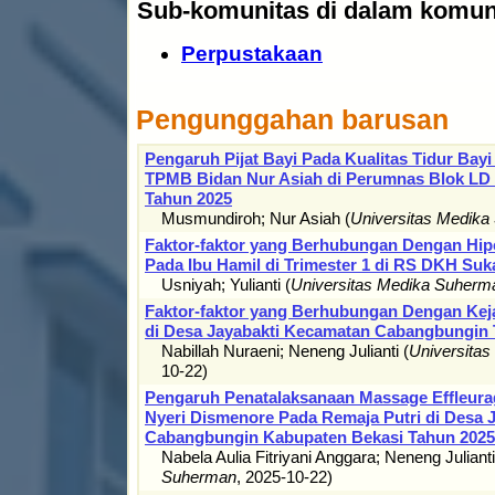
Sub-komunitas di dalam komuni
Perpustakaan
Pengunggahan barusan
Pengaruh Pijat Bayi Pada Kualitas Tidur Bayi
TPMB Bidan Nur Asiah di Perumnas Blok LD 
Tahun 2025
Musmundiroh
;
Nur Asiah
(
Universitas Medik
Faktor-faktor yang Berhubungan Dengan Hi
Pada Ibu Hamil di Trimester 1 di RS DKH Suk
Usniyah
;
Yulianti
(
Universitas Medika Suherm
Faktor-faktor yang Berhubungan Dengan Keja
di Desa Jayabakti Kecamatan Cabangbungin 
Nabillah Nuraeni
;
Neneng Julianti
(
Universita
10-22
)
Pengaruh Penatalaksanaan Massage Effleurag
Nyeri Dismenore Pada Remaja Putri di Desa 
Cabangbungin Kabupaten Bekasi Tahun 2025
Nabela Aulia Fitriyani Anggara
;
Neneng Julianti
Suherman
,
2025-10-22
)