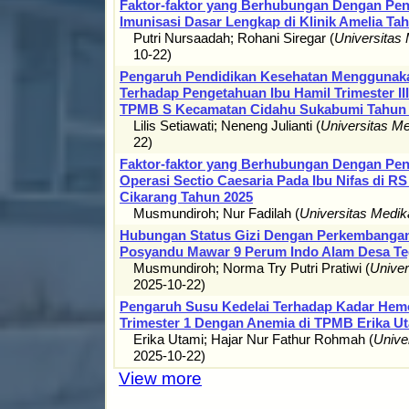
Faktor-faktor yang Berhubungan Dengan Pen
Imunisasi Dasar Lengkap di Klinik Amelia Ta
Putri Nursaadah
;
Rohani Siregar
(
Universitas
10-22
)
Pengaruh Pendidikan Kesehatan Menggunaka
Terhadap Pengetahuan Ibu Hamil Trimester II
TPMB S Kecamatan Cidahu Sukabumi Tahun
Lilis Setiawati
;
Neneng Julianti
(
Universitas M
22
)
Faktor-faktor yang Berhubungan Dengan Pe
Operasi Sectio Caesaria Pada Ibu Nifas di R
Cikarang Tahun 2025
Musmundiroh
;
Nur Fadilah
(
Universitas Medi
Hubungan Status Gizi Dengan Perkembangan 
Posyandu Mawar 9 Perum Indo Alam Desa Te
Musmundiroh
;
Norma Try Putri Pratiwi
(
Unive
2025-10-22
)
Pengaruh Susu Kedelai Terhadap Kadar Hemo
Trimester 1 Dengan Anemia di TPMB Erika U
Erika Utami
;
Hajar Nur Fathur Rohmah
(
Unive
2025-10-22
)
View more