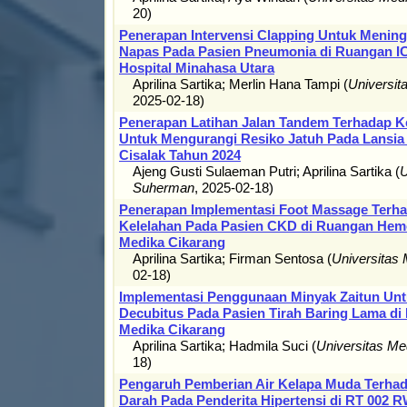
20
)
Penerapan Intervensi Clapping Untuk Mening
Napas Pada Pasien Pneumonia di Ruangan I
Hospital Minahasa Utara
Aprilina Sartika
;
Merlin Hana Tampi
(
Universi
2025-02-18
)
Penerapan Latihan Jalan Tandem Terhadap 
Untuk Mengurangi Resiko Jatuh Pada Lansia 
Cisalak Tahun 2024
Ajeng Gusti Sulaeman Putri
;
Aprilina Sartika
(
U
Suherman
,
2025-02-18
)
Penerapan Implementasi Foot Massage Terh
Kelelahan Pada Pasien CKD di Ruangan Hemo
Medika Cikarang
Aprilina Sartika
;
Firman Sentosa
(
Universitas
02-18
)
Implementasi Penggunaan Minyak Zaitun Un
Decubitus Pada Pasien Tirah Baring Lama di
Medika Cikarang
Aprilina Sartika
;
Hadmila Suci
(
Universitas M
18
)
Pengaruh Pemberian Air Kelapa Muda Terha
Darah Pada Penderita Hipertensi di RT 002 R