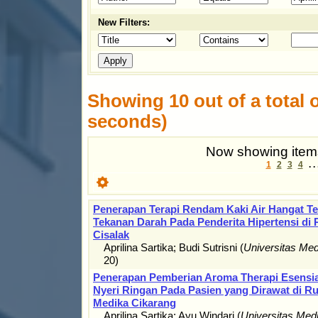
New Filters:
Showing 10 out of a total o
seconds)
Now showing items
1
2
3
4
. .
Penerapan Terapi Rendam Kaki Air Hangat T
Tekanan Darah Pada Penderita Hipertensi di
Cisalak
Aprilina Sartika
;
Budi Sutrisni
(
Universitas Me
20
)
Penerapan Pemberian Aroma Therapi Esensia
Nyeri Ringan Pada Pasien yang Dirawat di R
Medika Cikarang
Aprilina Sartika
;
Ayu Windari
(
Universitas Me