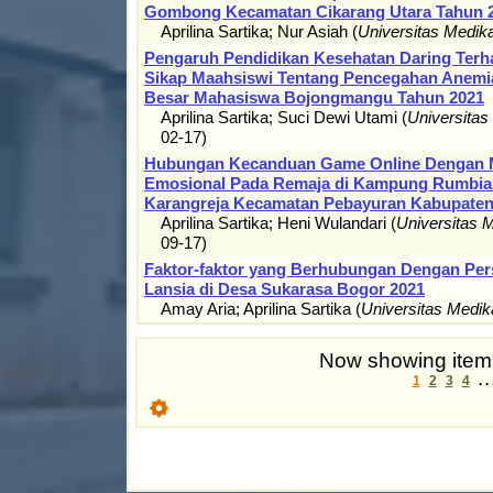
Gombong Kecamatan Cikarang Utara Tahun 
Aprilina Sartika
;
Nur Asiah
(
Universitas Medi
Pengaruh Pendidikan Kesehatan Daring Ter
Sikap Maahsiswi Tentang Pencegahan Anemia
Besar Mahasiswa Bojongmangu Tahun 2021
Aprilina Sartika
;
Suci Dewi Utami
(
Universita
02-17
)
Hubungan Kecanduan Game Online Dengan M
Emosional Pada Remaja di Kampung Rumbia
Karangreja Kecamatan Pebayuran Kabupate
Aprilina Sartika
;
Heni Wulandari
(
Universitas 
09-17
)
Faktor-faktor yang Berhubungan Dengan Per
Lansia di Desa Sukarasa Bogor 2021
Amay Aria
;
Aprilina Sartika
(
Universitas Medi
Now showing items
1
2
3
4
. .