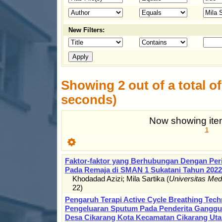
New Filters:
Showing 2 out of a total of 
seconds)
Now showing item
1
Faktor-faktor yang Berhubungan Dengan Peri
Pada Remaja di SMAN 1 Sukatani Tahun 2022
Khodadad Azizi
;
Mila Sartika
(
Universitas Me
22
)
Pengaruh Terapi Active Cycle Breathing Tec
Pengeluaran Sputum Pada Penderita Ganggua
Desa Cikarang Kota Kecamatan Cikarang Uta