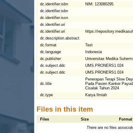
dc.identifier.isbn
NIM: 123080295
dc.identifier.isbn
dc.identifier.issn
dc.identifier.uri
dc.identifier.uri
https://repository.medikas
dc.description.abstract
dc.format
Text
dc.language
Indonesia
dc.publisher
Universitas Medika Suher
dc.subject.ddc
UMS.PRONERS1.024
dc.subject.ddc
UMS.PRONERS1.024
Penerapan Terapi Slow Dep
dc.title
Pada Pasien Kanker Payuda
Cisalak Tahun 2024
dc.type
Karya Ilmiah
Files in this item
Files
Size
Format
There are no files associat