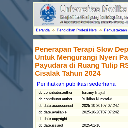
Beranda
Pendidikan Profesi Ners
Perpustakaan
Penerapan Terapi Slow Dep
Untuk Mengurangi Nyeri P
Payudara di Ruang Tulip R
Cisalak Tahun 2024
Perlihatkan publikasi sederhana
dc.contributor.author
Isnainy Inayah
dc.contributor.author
Yulidian Nurpratiwi
dc.date.accessioned
2025-10-20T07:07:24Z
dc.date.available
2025-10-20T07:07:24Z
dc.date.copyright
dc.date.issued
2025-02-18