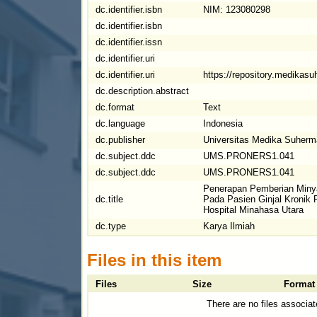
dc.identifier.isbn
NIM: 123080298
dc.identifier.isbn
dc.identifier.issn
dc.identifier.uri
dc.identifier.uri
https://repository.medikas
dc.description.abstract
dc.format
Text
dc.language
Indonesia
dc.publisher
Universitas Medika Suher
dc.subject.ddc
UMS.PRONERS1.041
dc.subject.ddc
UMS.PRONERS1.041
Penerapan Pemberian Minya
dc.title
Pada Pasien Ginjal Kronik 
Hospital Minahasa Utara
dc.type
Karya Ilmiah
Files in this item
Files
Size
Format
There are no files associat