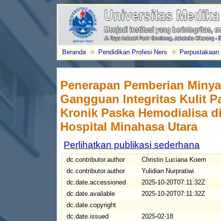
Beranda
Pendidikan Profesi Ners
Perpustakaan
Penerapan Pemberian Minya
Gangguan Integritas Kulit P
Kronik Paska Hemodialisa d
Hospital Minahasa Utara
Perlihatkan publikasi sederhana
dc.contributor.author
Christin Luciana Koem
dc.contributor.author
Yulidian Nurpratiwi
dc.date.accessioned
2025-10-20T07:11:32Z
dc.date.available
2025-10-20T07:11:32Z
dc.date.copyright
dc.date.issued
2025-02-18