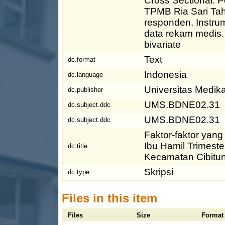
Cross Sectional. Po
TPMB Ria Sari Tah
responden. Instrum
data rekam medis.
bivariate
Text
dc.format
Indonesia
dc.language
Universitas Medi
dc.publisher
UMS.BDNE02.31
dc.subject.ddc
UMS.BDNE02.31
dc.subject.ddc
Faktor-faktor yan
Ibu Hamil Trimest
dc.title
Kecamatan Cibitu
Skripsi
dc.type
Files in this item
Files
Size
Format