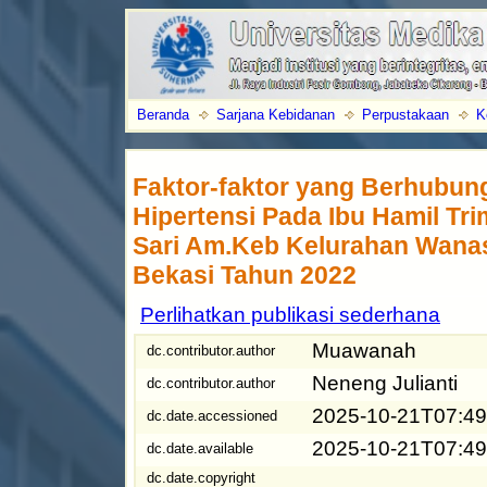
Beranda
Sarjana Kebidanan
Perpustakaan
K
Faktor-faktor yang Berhubun
Hipertensi Pada Ibu Hamil Tri
Sari Am.Keb Kelurahan Wanas
Bekasi Tahun 2022
Perlihatkan publikasi sederhana
Muawanah
dc.contributor.author
Neneng Julianti
dc.contributor.author
2025-10-21T07:49
dc.date.accessioned
2025-10-21T07:49
dc.date.available
dc.date.copyright