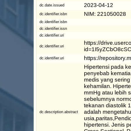
2023-04-12
dc.date.issued
NIM: 221050028
dc.identifier.isbn
dc.identifier.isbn
dc.identifier.issn
dc.identifier.uri
https://drive.use
dc.identifier.uri
id=1I5yZCbO8cSO
https://repositor
dc.identifier.uri
Hipertensi pada k
penyebab kematian
medis yang sering
kehamilan. Hipert
mmHg atau lebih s
sebelumnya normot
tekanan diastolik 1
adalah mengetahu
dc.description.abstract
usia,paritas,Pend
hipertensi. Jenis p