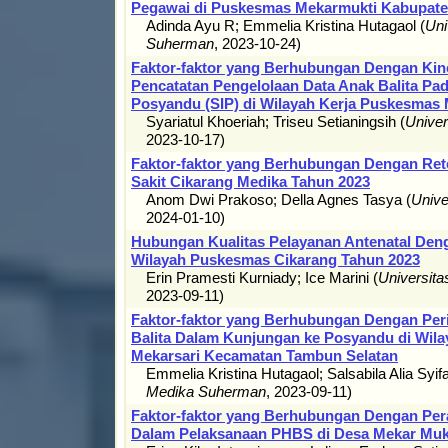
Pegawai di Puskesmas Mekarmukti Kabupate
Adinda Ayu R
;
Emmelia Kristina Hutagaol
(
Uni
Suherman
,
2023-10-24
)
Faktor-faktor yang Berhubungan Dengan Kin
Pencatatan Pengelolaan Data Anak Balita Pad
Posyandu (SIP) di Wilayah Kerja Puskesmas 
Syariatul Khoeriah
;
Triseu Setianingsih
(
Unive
2023-10-17
)
Faktor-faktor yang Berhubungan Dengan Ret
Sakit Cikarang Medika Tahun 2023
Anom Dwi Prakoso
;
Della Agnes Tasya
(
Unive
2024-01-10
)
Hubungan Kualitas Pelayanan Antenatal Den
Wilayah Puskesmas Cikarang Tahun 2023
Erin Pramesti Kurniady
;
Ice Marini
(
Universit
2023-09-11
)
Faktor-faktor yang Berhubungan Dengan Peril
Balita Dalam Kunjungan ke Posyandu di Wil
Mekarsari Kecamatan Tambun Selatan
Emmelia Kristina Hutagaol
;
Salsabila Alia Syif
Medika Suherman
,
2023-09-11
)
Faktor-faktor yang Berhubungan Dengan Per
Dalam Pelaksanaan PHBS di Desa Mekar Mukt