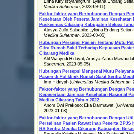
Erina Kiky Istyaningrum
;
Lyliana Endang Setia
Medika Suherman
,
2023-09-11
)
Faktor-faktor yang Berhubungan Dengan Pe
Kesehatan Oleh Peserta Jaminan Kesehatan N
Puskesmas Cikarang Kabupaten Bekasi Tahu
Atasya Zulfa Salsabila
;
Lyliana Endang Setiani
Medika Suherman
,
2023-09-05
)
Hubungan Persepsi Pasien Tentang Mutu Pe
Citra Rumah Sakit Terhadap Kepuasan Pasie
Cikarang Medika
Afif Wahyudi Hidayat
;
Arasya Zahra Mawadda
Suherman
,
2023-09-05
)
Hubungan Persepsi Mengenai Mutu Pelayana
Pasien di Poliklinik Rumah Sakit Sentra Med
Ima Hidayah
(
Universitas Medika Suherman
,
Faktor-faktor yang Berhubungan Dengan Pem
Kepesertaan Jaminan Kesehatan Nasional Pa
Medika Cikarang Tahun 2022
Anom Dwi Prakoso
;
Eka Darmawati
(
Univers
2023-01-03
)
Faktor-faktor yang Berhubungan Dengan Util
Persalinan Pasien Rawat Inap Peserta BPJS 
RS Sentra Medika Cikarang Kabuapten Bekas
Emmelia Kristina Hutagaol
;
Nur Sukiyanti
(
Uni