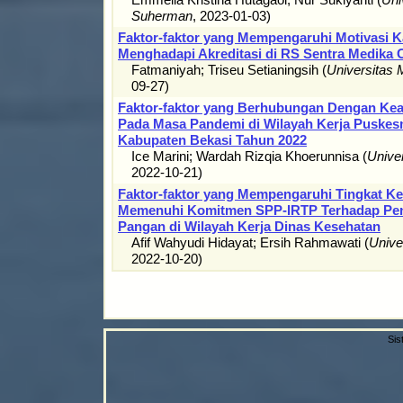
Suherman
,
2023-01-03
)
Faktor-faktor yang Mempengaruhi Motivasi 
Menghadapi Akreditasi di RS Sentra Medika 
Fatmaniyah
;
Triseu Setianingsih
(
Universitas
09-27
)
Faktor-faktor yang Berhubungan Dengan Kea
Pada Masa Pandemi di Wilayah Kerja Puske
Kabupaten Bekasi Tahun 2022
Ice Marini
;
Wardah Rizqia Khoerunnisa
(
Unive
2022-10-21
)
Faktor-faktor yang Mempengaruhi Tingkat K
Memenuhi Komitmen SPP-IRTP Terhadap Pe
Pangan di Wilayah Kerja Dinas Kesehatan
Afif Wahyudi Hidayat
;
Ersih Rahmawati
(
Unive
2022-10-20
)
Sis