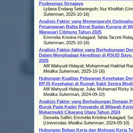
Puskesmas Sirnajaya
Lyliana Endang Setianingsih
;
Nur Kholifah
(
Uni
Suherman
,
2025-10-16
)
Analisis Faktor yang Memengaruhi Optimalis
Penanganan Balita Berat Badan Kurang di W
Wanasari Cibitung Tahun 2025
Emmelia Kristina Hutagaol
;
Tahta Tarzeti Riday
Suherman
,
2025-10-16
)
Analisis Faktor-faktor yang Berhubungan De
Dalam Menghadapi Akreditasi di RSUD Bayu 
2025
Afif Wahyudi Hidayat
;
Mohammad Haikhal Ra
Medika Suherman
,
2025-10-16
)
Hubungan Kualitas Pelayanan Kesehatan De
BPJS Kesehatan di Rumah Sakit Sentra Medi
Afif Wahyudi Hidayat
;
Julia
;
Muhamad Rizky M
Medika Suherman
,
2024-09-10
)
Analisis Faktor yang Berhubungan Dengan P
Buruk Pada Kader Posyandu di Wilayah Ker
Mekarmukti Cikarang Utara Tahun 2024
Deswita Safitri
;
Emmelia Kristina Hutagaol
;
Sa
(
Universitas Medika Suherman
,
2024-09-10
)
Hubungan Beban Kerja dan Motivasi Kerja T