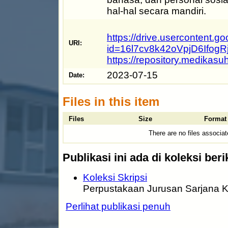
hal-hal secara mandiri.
https://drive.usercontent.
URI:
id=16l7cv8k42oVpjD6IfogR
https://repository.medikas
2023-07-15
Date:
Files in this item
Files
Size
Format
There are no files associat
Publikasi ini ada di koleksi beri
Koleksi Skripsi
Perpustakaan Jurusan Sarjana 
Perlihat publikasi penuh