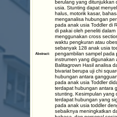
berulang yang ditunjukkan 
usia. Stunting dapat men
halus, motorik kasar, bahas
menganalisa hubungan per
pada anak usia Toddler di
di pakai oleh peneliti dala
menggunakan cross sectiona
waktu pengkuran atau obese
sebanyak 128 anak usia to
pengambilan sampel pada pe
Abstract:
instrumen yang digunakan 
Balitagrown Hasil analisa 
bivariat berupa uji chi squ
hubungan antara gangguan
pada anak usia Toddler didap
terdapat hubungan antara
stunting. Kesimpulan yang 
terdapat hubungan yang si
pada anak usia toddler den
sebaiknya meningkatkan d
bahasa, dan personal sosia