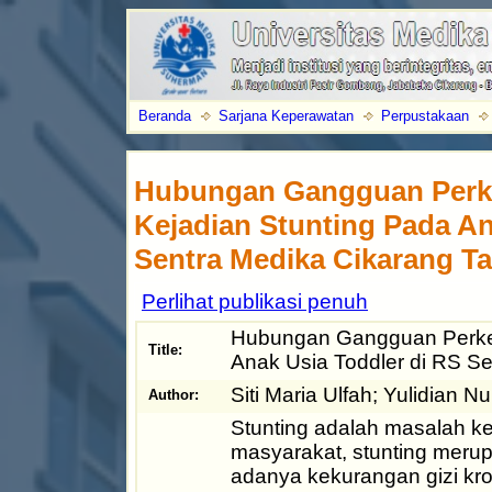
Beranda
Sarjana Keperawatan
Perpustakaan
Hubungan Gangguan Per
Kejadian Stunting Pada An
Sentra Medika Cikarang T
Perlihat publikasi penuh
Hubungan Gangguan Perke
Title:
Anak Usia Toddler di RS S
Siti Maria Ulfah
;
Yulidian Nu
Author:
Stunting adalah masalah k
masyarakat, stunting mer
adanya kekurangan gizi kro