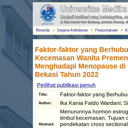
Beranda
Sarjana Kebidanan
Perpustakaan
K
Faktor-faktor yang Berhu
Kecemasan Wanita Premen
Menghadapi Menopause di 
Bekasi Tahun 2022
Perlihat publikasi penuh
Faktor-faktor yang Berhu
Title:
Ika Kania Fatdo Wardani
;
S
Author:
Menurunnya hormon estrogen
timbul kecemasan. Tujuan 
pendekatan cross sectional.
Abstract: