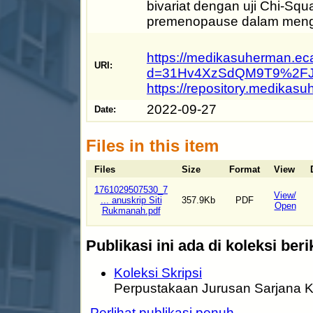
bivariat dengan uji Chi-S
premenopause dalam mengh
https://medikasuherman.ec
URI:
d=31Hv4XzSdQM9T9%2FJ
https://repository.medikas
2022-09-27
Date:
Files in this item
Files
Size
Format
View
1761029507530_7
View/
... anuskrip Siti
357.9Kb
PDF
Open
Rukmanah.pdf
Publikasi ini ada di koleksi beri
Koleksi Skripsi
Perpustakaan Jurusan Sarjana K
Perlihat publikasi penuh