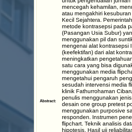
untuk pengendalian jumla
mencegah kehamilan, menu
atau mengakhiri kesuburan
Kecil Sejahtera. Pemerin
metode kontrasepsi pada p
(Pasangan Usia Subur) yan
menggunakan pil dan sunt
mengenai alat kontrasepsi 
(keefektifan) dari alat kont
meningkatkan pengetahuan
satu cara yang bisa digun
menggunakan media flipchart
mengetahui pengaruh peng
sesudah intervensi media fl
klinik Fathurrohaman Cibaru
penulis menggunakan jenis 
Abstract:
desain one group pretest p
menggunakan purposive s
responden. Instrumen pene
flipchart. Teknik analisis dat
hipotesis. Hasil uji reliabil