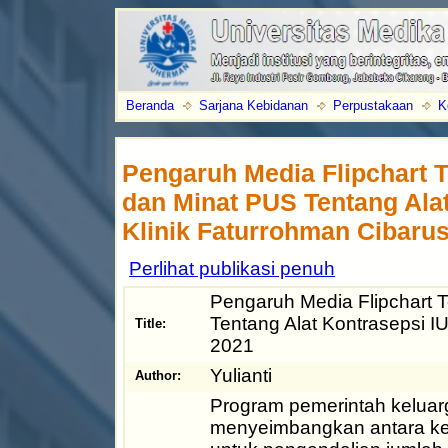
Beranda
Sarjana Kebidanan
Perpustakaan
K
Pengaruh Media Flipchart 
dan Minat PUS Tentang Alat
Klinik Faturrohman Cibaru
Perlihat publikasi penuh
Pengaruh Media Flipchart
Tentang Alat Kontrasepsi I
Title:
2021
Yulianti
Author:
Program pemerintah keluar
menyeimbangkan antara ke