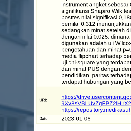
instrument angket sebesar 0,
signifikansi Shapiro Wilk t
posttes nilai signifikasi 0,
bernilai 0,312 menunjukkan
sedangkan minat setelah dil
dengan nilai 0,025, dimana
digunakan adalah uji Wilcox
pengetahuan dan minat p=0
media flipchart terhadap 
uji chi-square yang terdap
dan minat PUS dengan deng
pendidikan, paritas terha
terdapat hubungan yang b
https://drive.usercontent.
URI:
9Xv8sVBLUvZgFPZ2iHlrX2
https://repository.medikas
2023-01-06
Date: